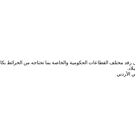
ب المركز الجغرافي الملكي الأردني ومنذ تأسيسه عام 1975 على رفد مختلف القطاعات الحكومية والخاصة ب
لاد.
 الأردني