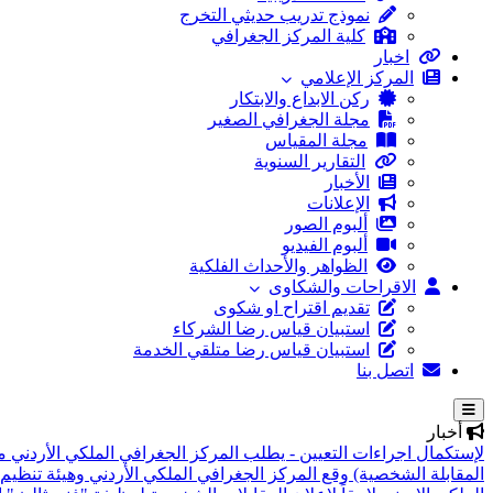
نموذج تدريب حديثي التخرج
كلية المركز الجغرافي
اخبار
المركز الإعلامي
ركن الابداع والابتكار
مجلة الجغرافي الصغير
مجلة المقياس
التقارير السنوية
الأخبار
الإعلانات
ألبوم الصور
ألبوم الفيديو
الظواهر والأحداث الفلكية
الاقراحات والشكاوى
تقديم اقتراح او شكوى
استبيان قياس رضا الشركاء
استبيان قياس رضا متلقي الخدمة
اتصل بنا
أخبار
لإستكمال اجراءات التعيين - يطلب المركز الجغرافي الملكي الأردني م
المقابلة الشخصية)
وقع المركز الجغرافي الملكي الأردني وهيئة تنظيم