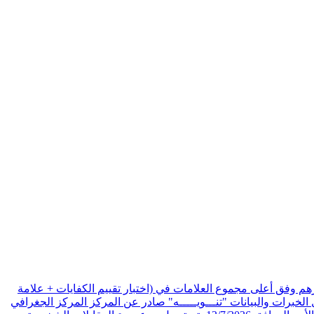
هم وفق أعلى مجموع العلامات في (اختبار تقييم الكفايات + علامة
الخبرات والبيانات
"تنـــويـــــه" صادر عن المركز المركز الجغرافي