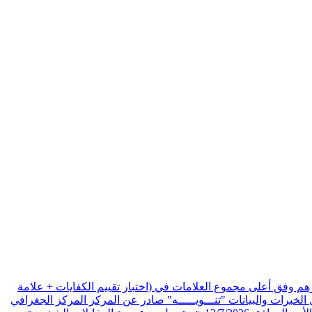
هم وفق أعلى مجموع العلامات في (اختبار تقييم الكفايات + علامة
الخبرات والبيانات
"تنـــويـــــه" صادر عن المركز المركز الجغرافي