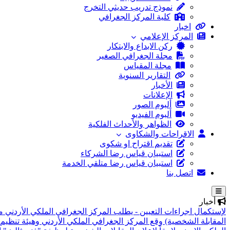
نموذج تدريب حديثي التخرج
كلية المركز الجغرافي
اخبار
المركز الإعلامي
ركن الابداع والابتكار
مجلة الجغرافي الصغير
مجلة المقياس
التقارير السنوية
الأخبار
الإعلانات
ألبوم الصور
ألبوم الفيديو
الظواهر والأحداث الفلكية
الاقراحات والشكاوى
تقديم اقتراح او شكوى
استبيان قياس رضا الشركاء
استبيان قياس رضا متلقي الخدمة
اتصل بنا
أخبار
لإستكمال اجراءات التعيين - يطلب المركز الجغرافي الملكي الأردني م
المقابلة الشخصية)
وقع المركز الجغرافي الملكي الأردني وهيئة تنظيم