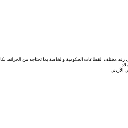
ب المركز الجغرافي الملكي الأردني ومنذ تأسيسه عام 1975 على رفد مختلف القطاعات الحكومية والخاصة ب
لاد.
 الأردني