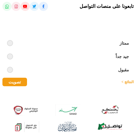
تابعونا على منصات التواصل
رايك بالموقع
ممتاز
جيد جداً
مقبول
تصويت
النتائج >