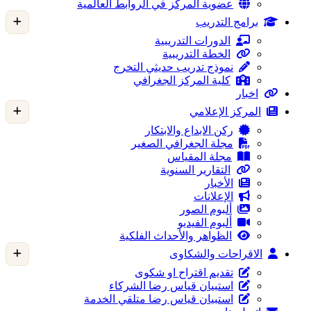
عضوية المركز في الروابط العالمية
برامج التدريب
الدورات التدريبية
الخطة التدريبية
نموذج تدريب حديثي التخرج
كلية المركز الجغرافي
اخبار
المركز الإعلامي
ركن الابداع والابتكار
مجلة الجغرافي الصغير
مجلة المقياس
التقارير السنوية
الأخبار
الإعلانات
ألبوم الصور
ألبوم الفيديو
الظواهر والأحداث الفلكية
الاقراحات والشكاوى
تقديم اقتراح او شكوى
استبيان قياس رضا الشركاء
استبيان قياس رضا متلقي الخدمة