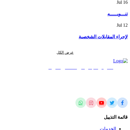
Jul
16
تنـــويـــــه
Jul
12
لإجراء المقابلات الشخصية
عرض الكل
المركز الجغرافي الملكي الأردني
الريادة في العلوم المساحية والجيومكانية وتطبيقاتها محلياً وإقليمياً وعالمياً
قائمة التذييل
الخدمات