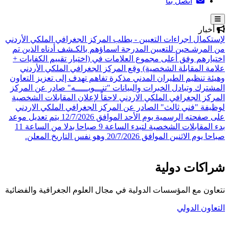
اتصل بنا
أخبار
لإستكمال اجراءات التعيين - يطلب المركز الجغرافي الملكي الأردني
من المرشـحين للتعيين المدرجة اسماؤهم بالكـشف أدناه الذين تم
اختيارهم وفق أعلى مجموع العلامات في (اختبار تقييم الكفايات +
علامة المقابلة الشخصية)
وقع المركز الجغرافي الملكي الأردني
وهيئة تنظيم الطيران المدني مذكرة تفاهم تهدف إلى تعزيز التعاون
المشترك وتبادل الخبرات والبيانات
"تنـــويـــــه" صادر عن المركز
المركز الجغرافي الملكي الاردني لاحقاً لإعلان المقابلات الشخصية
لوظيفة "فني ثالث" الصادر عن المركز الجغرافي الملكي الاردني
على صفحته الرسمية يوم الأحد الموافق 12/7/2026 يتم تعديل موعد
بدء المقابلات الشخصية لتبدء الساعة 9 صباحا بدلا من الساعة 11
صباحا يوم الاثنين الموافق 20/7/2026 وهو نفس التاريخ المعلن.
شراكات دولية
نتعاون مع المؤسسات الدولية في مجال العلوم الجغرافية والفضائية
التعاون الدولي