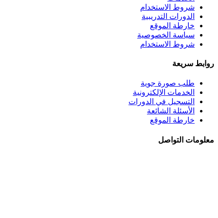
شروط الاستخدام
الدورات التدريبية
خارطة الموقع
سياسة الخصوصية
شروط الاستخدام
روابط سريعة
طلب صورة جوية
الخدمات الإلكترونية
التسجيل في الدورات
الأسئلة الشائعة
خارطة الموقع
معلومات التواصل
الجبيهة - شــارع احمـد طراونـة - بنايــة رقــم 92
+962 6 5345188
+962 78 8840010
+962 6 5347694
ص.ب. 782 - عمان 11941 - الأردن