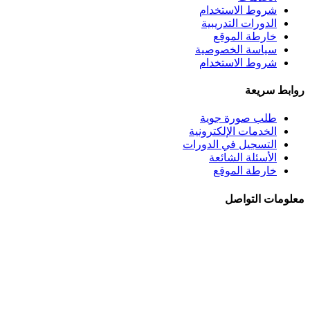
شروط الاستخدام
الدورات التدريبية
خارطة الموقع
سياسة الخصوصية
شروط الاستخدام
روابط سريعة
طلب صورة جوية
الخدمات الإلكترونية
التسجيل في الدورات
الأسئلة الشائعة
خارطة الموقع
معلومات التواصل
الجبيهة - شــارع احمـد طراونـة - بنايــة رقــم 92
+962 6 5345188
+962 78 8840010
+962 6 5347694
ص.ب. 782 - عمان 11941 - الأردن