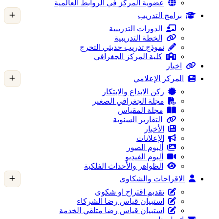
عضوية المركز في الروابط العالمية
برامج التدريب
الدورات التدريبية
الخطة التدريبية
نموذج تدريب حديثي التخرج
كلية المركز الجغرافي
اخبار
المركز الإعلامي
ركن الابداع والابتكار
مجلة الجغرافي الصغير
مجلة المقياس
التقارير السنوية
الأخبار
الإعلانات
ألبوم الصور
ألبوم الفيديو
الظواهر والأحداث الفلكية
الاقراحات والشكاوى
تقديم اقتراح او شكوى
استبيان قياس رضا الشركاء
استبيان قياس رضا متلقي الخدمة