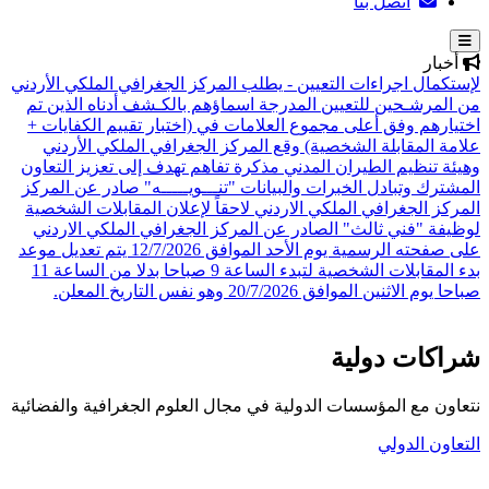
اتصل بنا
أخبار
لإستكمال اجراءات التعيين - يطلب المركز الجغرافي الملكي الأردني
من المرشـحين للتعيين المدرجة اسماؤهم بالكـشف أدناه الذين تم
اختيارهم وفق أعلى مجموع العلامات في (اختبار تقييم الكفايات +
علامة المقابلة الشخصية)
وقع المركز الجغرافي الملكي الأردني
وهيئة تنظيم الطيران المدني مذكرة تفاهم تهدف إلى تعزيز التعاون
المشترك وتبادل الخبرات والبيانات
"تنـــويـــــه" صادر عن المركز
المركز الجغرافي الملكي الاردني لاحقاً لإعلان المقابلات الشخصية
لوظيفة "فني ثالث" الصادر عن المركز الجغرافي الملكي الاردني
على صفحته الرسمية يوم الأحد الموافق 12/7/2026 يتم تعديل موعد
بدء المقابلات الشخصية لتبدء الساعة 9 صباحا بدلا من الساعة 11
صباحا يوم الاثنين الموافق 20/7/2026 وهو نفس التاريخ المعلن.
شراكات دولية
نتعاون مع المؤسسات الدولية في مجال العلوم الجغرافية والفضائية
التعاون الدولي