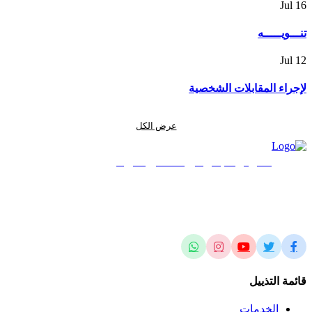
Jul
16
تنـــويـــــه
Jul
12
لإجراء المقابلات الشخصية
عرض الكل
المركز الجغرافي الملكي الأردني
الريادة في العلوم المساحية والجيومكانية وتطبيقاتها محلياً وإقليمياً وعالمياً
قائمة التذييل
الخدمات