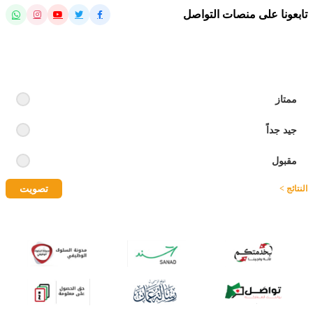
تابعونا على منصات التواصل
رايك بالموقع
ممتاز
جيد جداً
مقبول
تصويت
النتائج >