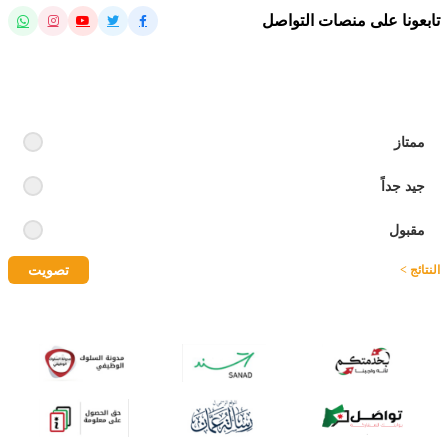
تابعونا على منصات التواصل
رايك بالموقع
ممتاز
جيد جداً
مقبول
تصويت
النتائج >