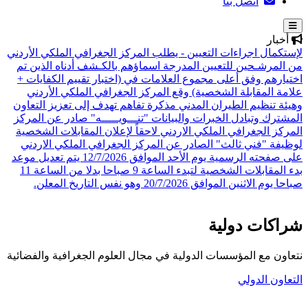
اتصل بنا
أخبار
لإستكمال اجراءات التعيين - يطلب المركز الجغرافي الملكي الأردني
من المرشـحين للتعيين المدرجة اسماؤهم بالكـشف أدناه الذين تم
اختيارهم وفق أعلى مجموع العلامات في (اختبار تقييم الكفايات +
علامة المقابلة الشخصية)
وقع المركز الجغرافي الملكي الأردني
وهيئة تنظيم الطيران المدني مذكرة تفاهم تهدف إلى تعزيز التعاون
المشترك وتبادل الخبرات والبيانات
"تنـــويـــــه" صادر عن المركز
المركز الجغرافي الملكي الاردني لاحقاً لإعلان المقابلات الشخصية
لوظيفة "فني ثالث" الصادر عن المركز الجغرافي الملكي الاردني
على صفحته الرسمية يوم الأحد الموافق 12/7/2026 يتم تعديل موعد
بدء المقابلات الشخصية لتبدء الساعة 9 صباحا بدلا من الساعة 11
صباحا يوم الاثنين الموافق 20/7/2026 وهو نفس التاريخ المعلن.
شراكات دولية
نتعاون مع المؤسسات الدولية في مجال العلوم الجغرافية والفضائية
التعاون الدولي