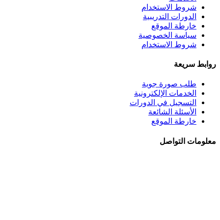
شروط الاستخدام
الدورات التدريبية
خارطة الموقع
سياسة الخصوصية
شروط الاستخدام
روابط سريعة
طلب صورة جوية
الخدمات الإلكترونية
التسجيل في الدورات
الأسئلة الشائعة
خارطة الموقع
معلومات التواصل
الجبيهة - شــارع احمـد طراونـة - بنايــة رقــم 92
+962 6 5345188
+962 78 8840010
+962 6 5347694
ص.ب. 782 - عمان 11941 - الأردن