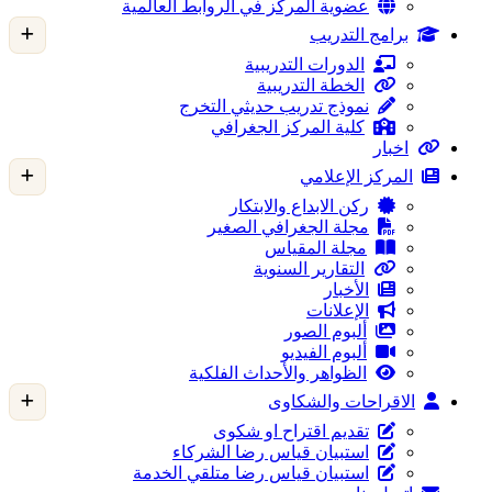
عضوية المركز في الروابط العالمية
برامج التدريب
الدورات التدريبية
الخطة التدريبية
نموذج تدريب حديثي التخرج
كلية المركز الجغرافي
اخبار
المركز الإعلامي
ركن الابداع والابتكار
مجلة الجغرافي الصغير
مجلة المقياس
التقارير السنوية
الأخبار
الإعلانات
ألبوم الصور
ألبوم الفيديو
الظواهر والأحداث الفلكية
الاقراحات والشكاوى
تقديم اقتراح او شكوى
استبيان قياس رضا الشركاء
استبيان قياس رضا متلقي الخدمة