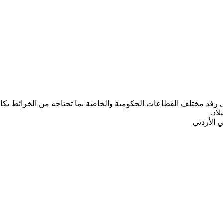
ب المركز الجغرافي الملكي الأردني ومنذ تأسيسه عام 1975 على رفد مختلف القطاعات الحكومية والخاصة ب
لاد.
 الأردني