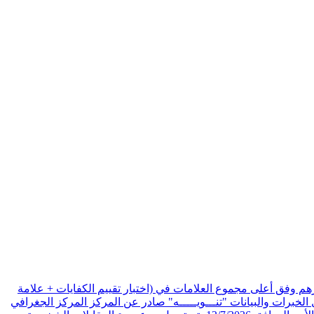
هم وفق أعلى مجموع العلامات في (اختبار تقييم الكفايات + علامة
الخبرات والبيانات
"تنـــويـــــه" صادر عن المركز المركز الجغرافي