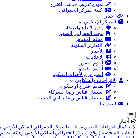
نموذج تدريب حديثي التخرج
كلية المركز الجغرافي
اخبار
المركز الإعلامي
ركن الابداع والابتكار
مجلة الجغرافي الصغير
مجلة المقياس
التقارير السنوية
الأخبار
الإعلانات
ألبوم الصور
ألبوم الفيديو
الظواهر والأحداث الفلكية
الاقراحات والشكاوى
تقديم اقتراح او شكوى
استبيان قياس رضا الشركاء
استبيان قياس رضا متلقي الخدمة
اتصل بنا
أخبار
لإستكمال اجراءات التعيين - يطلب المركز الجغرافي الملكي الأردني م
المقابلة الشخصية)
وقع المركز الجغرافي الملكي الأردني وهيئة تنظيم