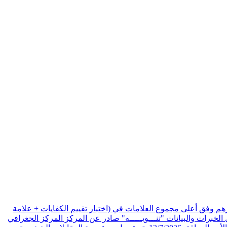
هم وفق أعلى مجموع العلامات في (اختبار تقييم الكفايات + علامة
الخبرات والبيانات
"تنـــويـــــه" صادر عن المركز المركز الجغرافي