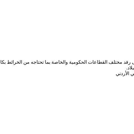
ب المركز الجغرافي الملكي الأردني ومنذ تأسيسه عام 1975 على رفد مختلف القطاعات الحكومية والخاصة ب
لاد.
 الأردني