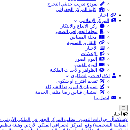
نموذج تدريب حديثي التخرج
كلية المركز الجغرافي
اخبار
المركز الإعلامي
ركن الابداع والابتكار
مجلة الجغرافي الصغير
مجلة المقياس
التقارير السنوية
الأخبار
الإعلانات
ألبوم الصور
ألبوم الفيديو
الظواهر والأحداث الفلكية
الاقراحات والشكاوى
تقديم اقتراح او شكوى
استبيان قياس رضا الشركاء
استبيان قياس رضا متلقي الخدمة
اتصل بنا
أخبار
لإستكمال اجراءات التعيين - يطلب المركز الجغرافي الملكي الأردني م
المقابلة الشخصية)
وقع المركز الجغرافي الملكي الأردني وهيئة تنظيم