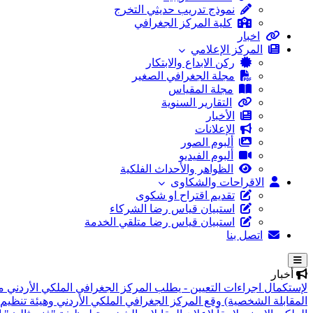
نموذج تدريب حديثي التخرج
كلية المركز الجغرافي
اخبار
المركز الإعلامي
ركن الابداع والابتكار
مجلة الجغرافي الصغير
مجلة المقياس
التقارير السنوية
الأخبار
الإعلانات
ألبوم الصور
ألبوم الفيديو
الظواهر والأحداث الفلكية
الاقراحات والشكاوى
تقديم اقتراح او شكوى
استبيان قياس رضا الشركاء
استبيان قياس رضا متلقي الخدمة
اتصل بنا
أخبار
لإستكمال اجراءات التعيين - يطلب المركز الجغرافي الملكي الأردني م
المقابلة الشخصية)
وقع المركز الجغرافي الملكي الأردني وهيئة تنظيم