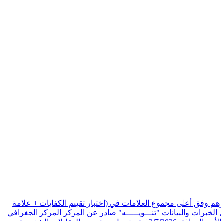
هم وفق أعلى مجموع العلامات في (اختبار تقييم الكفايات + علامة
الخبرات والبيانات
"تنـــويـــــه" صادر عن المركز المركز الجغرافي