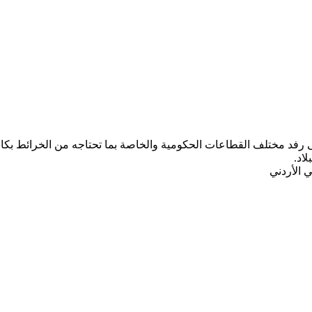
ب المركز الجغرافي الملكي الأردني ومنذ تأسيسه عام 1975 على رفد مختلف القطاعات الحكومية والخاصة ب
لاد.
 الأردني