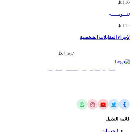
Jul
16
تنـــويـــــه
Jul
12
لإجراء المقابلات الشخصية
عرض الكل
المركز الجغرافي الملكي الأردني
الريادة في العلوم المساحية والجيومكانية وتطبيقاتها محلياً وإقليمياً وعالمياً
قائمة التذييل
الخدمات