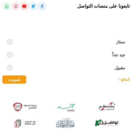
تابعونا على منصات التواصل
رايك بالموقع
ممتاز
جيد جداً
مقبول
تصويت
النتائج >