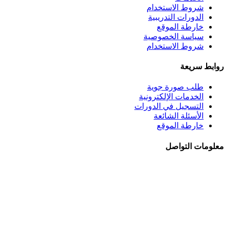
شروط الاستخدام
الدورات التدريبية
خارطة الموقع
سياسة الخصوصية
شروط الاستخدام
روابط سريعة
طلب صورة جوية
الخدمات الإلكترونية
التسجيل في الدورات
الأسئلة الشائعة
خارطة الموقع
معلومات التواصل
الجبيهة - شــارع احمـد طراونـة - بنايــة رقــم 92
+962 6 5345188
+962 78 8840010
+962 6 5347694
ص.ب. 782 - عمان 11941 - الأردن