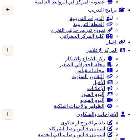
عضوية المركز في الروابط العالمية
برامج التدريب
الدورات التدريبية
الخطة التدريبية
نموذج تدريب حديثي التخرج
كلية المركز الجغرافي
اخبار
المركز الإعلامي
ركن الابداع والابتكار
مجلة الجغرافي الصغير
مجلة المقياس
التقارير السنوية
الأخبار
الإعلانات
ألبوم الصور
ألبوم الفيديو
الظواهر والأحداث الفلكية
الاقراحات والشكاوى
تقديم اقتراح او شكوى
استبيان قياس رضا الشركاء
استبيان قياس رضا متلقي الخدمة