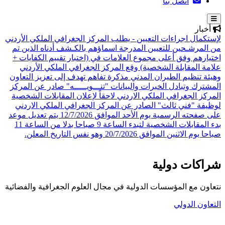
اتصل بنا
أخبار
لإستكمال اجراءات التعيين - يطلب المركز الجغرافي الملكي الأردني
من المرشـحين للتعيين المدرجة اسماؤهم بالكـشف أدناه الذين تم
اختيارهم وفق أعلى مجموع العلامات في (اختبار تقييم الكفايات +
علامة المقابلة الشخصية)
وقع المركز الجغرافي الملكي الأردني
وهيئة تنظيم الطيران المدني مذكرة تفاهم تهدف إلى تعزيز التعاون
المشترك وتبادل الخبرات والبيانات
"تنـــويـــــه" صادر عن المركز
المركز الجغرافي الملكي الاردني لاحقاً لإعلان المقابلات الشخصية
لوظيفة "فني ثالث" الصادر عن المركز الجغرافي الملكي الاردني
على صفحته الرسمية يوم الأحد الموافق 12/7/2026 يتم تعديل موعد
بدء المقابلات الشخصية لتبدء الساعة 9 صباحا بدلا من الساعة 11
صباحا يوم الاثنين الموافق 20/7/2026 وهو نفس التاريخ المعلن.
شراكات دولية
نتعاون مع المؤسسات الدولية في مجال العلوم الجغرافية والفضائية
التعاون الدولي