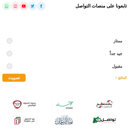
تابعونا على منصات التواصل
رايك بالموقع
ممتاز
جيد جداً
مقبول
تصويت
النتائج >