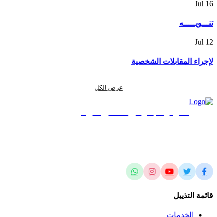
Jul
16
تنـــويـــــه
Jul
12
لإجراء المقابلات الشخصية
عرض الكل
المركز الجغرافي الملكي الأردني
الريادة في العلوم المساحية والجيومكانية وتطبيقاتها محلياً وإقليمياً وعالمياً
قائمة التذييل
الخدمات