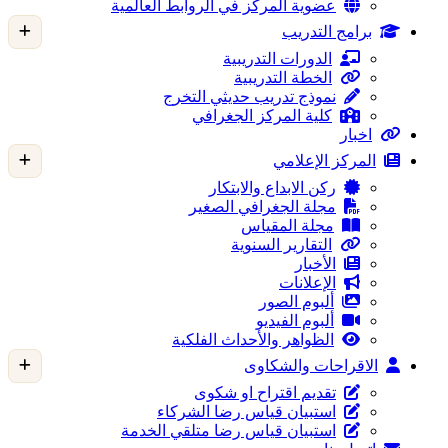
عضوية المركز في الروابط العالمية
برامج التدريب
الدورات التدريبية
الخطة التدريبية
نموذج تدريب حديثي التخرج
كلية المركز الجغرافي
اخبار
المركز الإعلامي
ركن الابداع والابتكار
مجلة الجغرافي الصغير
مجلة المقياس
التقارير السنوية
الأخبار
الإعلانات
ألبوم الصور
ألبوم الفيديو
الظواهر والأحداث الفلكية
الاقراحات والشكاوى
تقديم اقتراح او شكوى
استبيان قياس رضا الشركاء
استبيان قياس رضا متلقي الخدمة