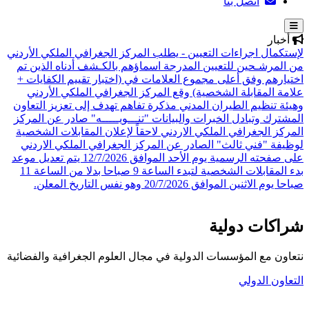
اتصل بنا
أخبار
لإستكمال اجراءات التعيين - يطلب المركز الجغرافي الملكي الأردني
من المرشـحين للتعيين المدرجة اسماؤهم بالكـشف أدناه الذين تم
اختيارهم وفق أعلى مجموع العلامات في (اختبار تقييم الكفايات +
علامة المقابلة الشخصية)
وقع المركز الجغرافي الملكي الأردني
وهيئة تنظيم الطيران المدني مذكرة تفاهم تهدف إلى تعزيز التعاون
المشترك وتبادل الخبرات والبيانات
"تنـــويـــــه" صادر عن المركز
المركز الجغرافي الملكي الاردني لاحقاً لإعلان المقابلات الشخصية
لوظيفة "فني ثالث" الصادر عن المركز الجغرافي الملكي الاردني
على صفحته الرسمية يوم الأحد الموافق 12/7/2026 يتم تعديل موعد
بدء المقابلات الشخصية لتبدء الساعة 9 صباحا بدلا من الساعة 11
صباحا يوم الاثنين الموافق 20/7/2026 وهو نفس التاريخ المعلن.
شراكات دولية
نتعاون مع المؤسسات الدولية في مجال العلوم الجغرافية والفضائية
التعاون الدولي