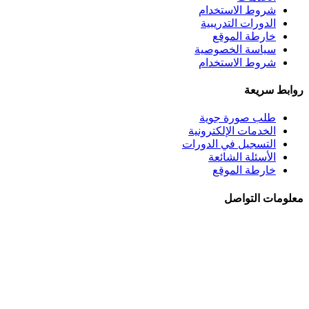
شروط الاستخدام
الدورات التدريبية
خارطة الموقع
سياسة الخصوصية
شروط الاستخدام
روابط سريعة
طلب صورة جوية
الخدمات الإلكترونية
التسجيل في الدورات
الأسئلة الشائعة
خارطة الموقع
معلومات التواصل
الجبيهة - شــارع احمـد طراونـة - بنايــة رقــم 92
+962 6 5345188
+962 78 8840010
+962 6 5347694
ص.ب. 782 - عمان 11941 - الأردن