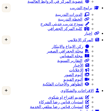
عضوية المركز في الروابط العالمية
برامج التدريب
الدورات التدريبية
الخطة التدريبية
نموذج تدريب حديثي التخرج
كلية المركز الجغرافي
اخبار
المركز الإعلامي
ركن الابداع والابتكار
مجلة الجغرافي الصغير
مجلة المقياس
التقارير السنوية
الأخبار
الإعلانات
ألبوم الصور
ألبوم الفيديو
الظواهر والأحداث الفلكية
الاقراحات والشكاوى
تقديم اقتراح او شكوى
استبيان قياس رضا الشركاء
استبيان قياس رضا متلقي الخدمة