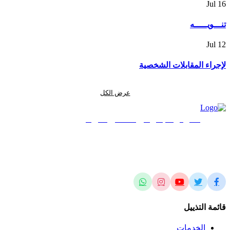
Jul
16
تنـــويـــــه
Jul
12
لإجراء المقابلات الشخصية
عرض الكل
المركز الجغرافي الملكي الأردني
الريادة في العلوم المساحية والجيومكانية وتطبيقاتها محلياً وإقليمياً وعالمياً
قائمة التذييل
الخدمات