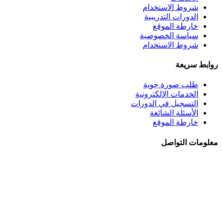
شروط الاستخدام
الدورات التدريبية
خارطة الموقع
سياسة الخصوصية
شروط الاستخدام
روابط سريعة
طلب صورة جوية
الخدمات الإلكترونية
التسجيل في الدورات
الأسئلة الشائعة
خارطة الموقع
معلومات التواصل
الجبيهة - شــارع احمـد طراونـة - بنايــة رقــم 92
+962 6 5345188
+962 78 8840010
+962 6 5347694
ص.ب. 782 - عمان 11941 - الأردن