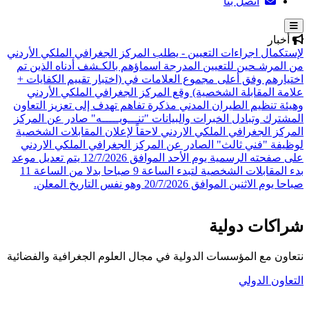
اتصل بنا
أخبار
لإستكمال اجراءات التعيين - يطلب المركز الجغرافي الملكي الأردني
من المرشـحين للتعيين المدرجة اسماؤهم بالكـشف أدناه الذين تم
اختيارهم وفق أعلى مجموع العلامات في (اختبار تقييم الكفايات +
علامة المقابلة الشخصية)
وقع المركز الجغرافي الملكي الأردني
وهيئة تنظيم الطيران المدني مذكرة تفاهم تهدف إلى تعزيز التعاون
المشترك وتبادل الخبرات والبيانات
"تنـــويـــــه" صادر عن المركز
المركز الجغرافي الملكي الاردني لاحقاً لإعلان المقابلات الشخصية
لوظيفة "فني ثالث" الصادر عن المركز الجغرافي الملكي الاردني
على صفحته الرسمية يوم الأحد الموافق 12/7/2026 يتم تعديل موعد
بدء المقابلات الشخصية لتبدء الساعة 9 صباحا بدلا من الساعة 11
صباحا يوم الاثنين الموافق 20/7/2026 وهو نفس التاريخ المعلن.
شراكات دولية
نتعاون مع المؤسسات الدولية في مجال العلوم الجغرافية والفضائية
التعاون الدولي