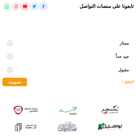
تابعونا على منصات التواصل
رايك بالموقع
ممتاز
جيد جداً
مقبول
تصويت
النتائج >