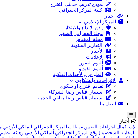
نموذج تدريب حديثي التخرج
كلية المركز الجغرافي
اخبار
المركز الإعلامي
ركن الابداع والابتكار
مجلة الجغرافي الصغير
مجلة المقياس
التقارير السنوية
الأخبار
الإعلانات
ألبوم الصور
ألبوم الفيديو
الظواهر والأحداث الفلكية
الاقراحات والشكاوى
تقديم اقتراح او شكوى
استبيان قياس رضا الشركاء
استبيان قياس رضا متلقي الخدمة
اتصل بنا
أخبار
لإستكمال اجراءات التعيين - يطلب المركز الجغرافي الملكي الأردني م
المقابلة الشخصية)
وقع المركز الجغرافي الملكي الأردني وهيئة تنظيم