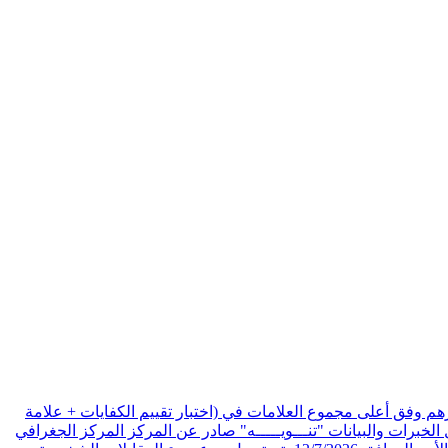
هم وفق أعلى مجموع العلامات في (اختبار تقييم الكفايات + علامة
الخبرات والبيانات
"تنـــويـــــه" صادر عن المركز المركز الجغرافي