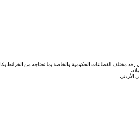
ب المركز الجغرافي الملكي الأردني ومنذ تأسيسه عام 1975 على رفد مختلف القطاعات الحكومية والخاصة ب
لاد.
 الأردني