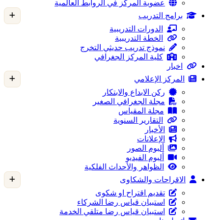
عضوية المركز في الروابط العالمية
برامج التدريب
الدورات التدريبية
الخطة التدريبية
نموذج تدريب حديثي التخرج
كلية المركز الجغرافي
اخبار
المركز الإعلامي
ركن الابداع والابتكار
مجلة الجغرافي الصغير
مجلة المقياس
التقارير السنوية
الأخبار
الإعلانات
ألبوم الصور
ألبوم الفيديو
الظواهر والأحداث الفلكية
الاقراحات والشكاوى
تقديم اقتراح او شكوى
استبيان قياس رضا الشركاء
استبيان قياس رضا متلقي الخدمة