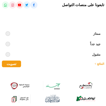
تابعونا على منصات التواصل
رايك بالموقع
ممتاز
جيد جداً
مقبول
تصويت
النتائج >