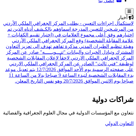
اتصل بنا
أخبار
لإستكمال اجراءات التعيين - يطلب المركز الجغرافي الملكي الأردني
من المرشـحين للتعيين المدرجة اسماؤهم بالكـشف أدناه الذين تم
اختيارهم وفق أعلى مجموع العلامات في (اختبار تقييم الكفايات +
علامة المقابلة الشخصية)
وقع المركز الجغرافي الملكي الأردني
وهيئة تنظيم الطيران المدني مذكرة تفاهم تهدف إلى تعزيز التعاون
المشترك وتبادل الخبرات والبيانات
"تنـــويـــــه" صادر عن المركز
المركز الجغرافي الملكي الاردني لاحقاً لإعلان المقابلات الشخصية
لوظيفة "فني ثالث" الصادر عن المركز الجغرافي الملكي الاردني
على صفحته الرسمية يوم الأحد الموافق 12/7/2026 يتم تعديل موعد
بدء المقابلات الشخصية لتبدء الساعة 9 صباحا بدلا من الساعة 11
صباحا يوم الاثنين الموافق 20/7/2026 وهو نفس التاريخ المعلن.
شراكات دولية
نتعاون مع المؤسسات الدولية في مجال العلوم الجغرافية والفضائية
التعاون الدولي