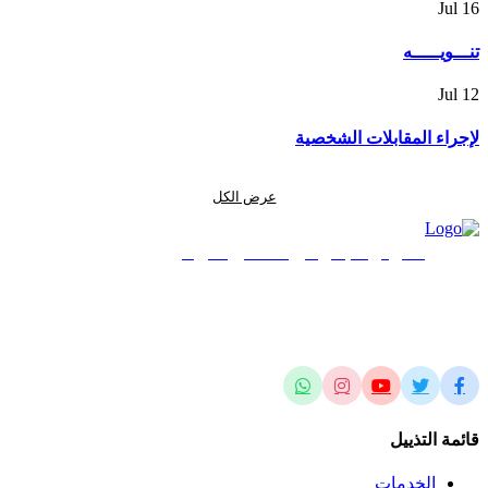
Jul
16
تنـــويـــــه
Jul
12
لإجراء المقابلات الشخصية
عرض الكل
المركز الجغرافي الملكي الأردني
الريادة في العلوم المساحية والجيومكانية وتطبيقاتها محلياً وإقليمياً وعالمياً
قائمة التذييل
الخدمات