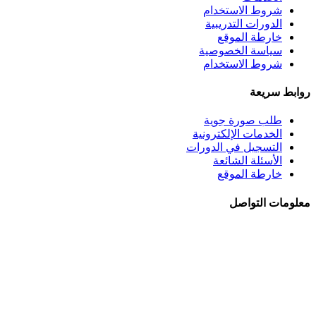
شروط الاستخدام
الدورات التدريبية
خارطة الموقع
سياسة الخصوصية
شروط الاستخدام
روابط سريعة
طلب صورة جوية
الخدمات الإلكترونية
التسجيل في الدورات
الأسئلة الشائعة
خارطة الموقع
معلومات التواصل
الجبيهة - شــارع احمـد طراونـة - بنايــة رقــم 92
+962 6 5345188
+962 78 8840010
+962 6 5347694
ص.ب. 782 - عمان 11941 - الأردن