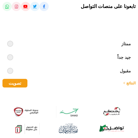
تابعونا على منصات التواصل
رايك بالموقع
ممتاز
جيد جداً
مقبول
تصويت
النتائج >