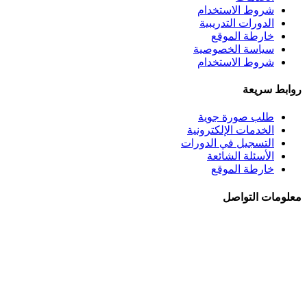
شروط الاستخدام
الدورات التدريبية
خارطة الموقع
سياسة الخصوصية
شروط الاستخدام
روابط سريعة
طلب صورة جوية
الخدمات الإلكترونية
التسجيل في الدورات
الأسئلة الشائعة
خارطة الموقع
معلومات التواصل
الجبيهة - شــارع احمـد طراونـة - بنايــة رقــم 92
+962 6 5345188
+962 78 8840010
+962 6 5347694
ص.ب. 782 - عمان 11941 - الأردن