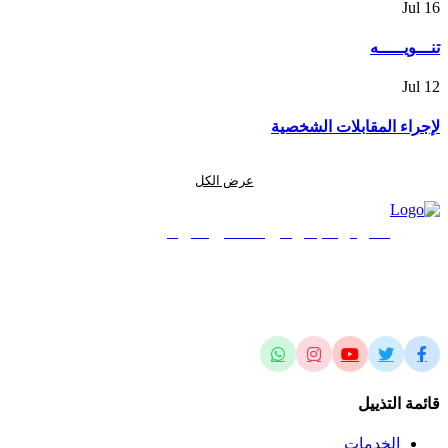
Jul
16
تنـــويـــــه
Jul
12
لإجراء المقابلات الشخصية
عرض الكل
المركز الجغرافي الملكي الأردني
الريادة في العلوم المساحية والجيومكانية وتطبيقاتها محلياً وإقليمياً وعالمياً
قائمة التذييل
الخدمات