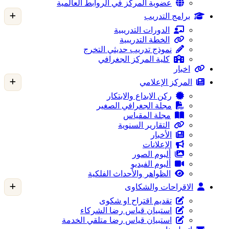
عضوية المركز في الروابط العالمية
برامج التدريب
الدورات التدريبية
الخطة التدريبية
نموذج تدريب حديثي التخرج
كلية المركز الجغرافي
اخبار
المركز الإعلامي
ركن الابداع والابتكار
مجلة الجغرافي الصغير
مجلة المقياس
التقارير السنوية
الأخبار
الإعلانات
ألبوم الصور
ألبوم الفيديو
الظواهر والأحداث الفلكية
الاقراحات والشكاوى
تقديم اقتراح او شكوى
استبيان قياس رضا الشركاء
استبيان قياس رضا متلقي الخدمة