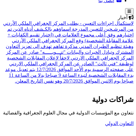
اتصل بنا
أخبار
لإستكمال اجراءات التعيين - يطلب المركز الجغرافي الملكي الأردني
من المرشـحين للتعيين المدرجة اسماؤهم بالكـشف أدناه الذين تم
اختيارهم وفق أعلى مجموع العلامات في (اختبار تقييم الكفايات +
علامة المقابلة الشخصية)
وقع المركز الجغرافي الملكي الأردني
وهيئة تنظيم الطيران المدني مذكرة تفاهم تهدف إلى تعزيز التعاون
المشترك وتبادل الخبرات والبيانات
"تنـــويـــــه" صادر عن المركز
المركز الجغرافي الملكي الاردني لاحقاً لإعلان المقابلات الشخصية
لوظيفة "فني ثالث" الصادر عن المركز الجغرافي الملكي الاردني
على صفحته الرسمية يوم الأحد الموافق 12/7/2026 يتم تعديل موعد
بدء المقابلات الشخصية لتبدء الساعة 9 صباحا بدلا من الساعة 11
صباحا يوم الاثنين الموافق 20/7/2026 وهو نفس التاريخ المعلن.
شراكات دولية
نتعاون مع المؤسسات الدولية في مجال العلوم الجغرافية والفضائية
التعاون الدولي