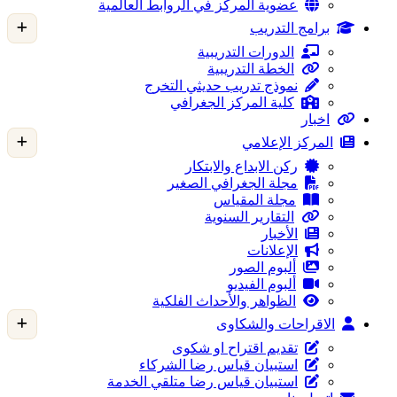
عضوية المركز في الروابط العالمية
برامج التدريب
الدورات التدريبية
الخطة التدريبية
نموذج تدريب حديثي التخرج
كلية المركز الجغرافي
اخبار
المركز الإعلامي
ركن الابداع والابتكار
مجلة الجغرافي الصغير
مجلة المقياس
التقارير السنوية
الأخبار
الإعلانات
ألبوم الصور
ألبوم الفيديو
الظواهر والأحداث الفلكية
الاقراحات والشكاوى
تقديم اقتراح او شكوى
استبيان قياس رضا الشركاء
استبيان قياس رضا متلقي الخدمة