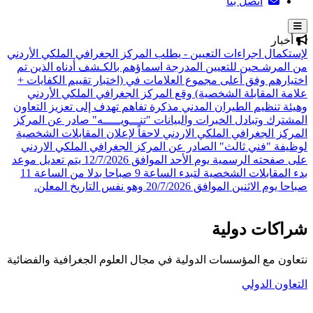
اتصل بنا
أخبار
لإستكمال اجراءات التعيين - يطلب المركز الجغرافي الملكي الأردني
من المرشـحين للتعيين المدرجة اسماؤهم بالكـشف أدناه الذين تم
اختيارهم وفق أعلى مجموع العلامات في (اختبار تقييم الكفايات +
علامة المقابلة الشخصية)
وقع المركز الجغرافي الملكي الأردني
وهيئة تنظيم الطيران المدني مذكرة تفاهم تهدف إلى تعزيز التعاون
المشترك وتبادل الخبرات والبيانات
"تنـــويـــــه" صادر عن المركز
المركز الجغرافي الملكي الاردني لاحقاً لإعلان المقابلات الشخصية
لوظيفة "فني ثالث" الصادر عن المركز الجغرافي الملكي الاردني
على صفحته الرسمية يوم الأحد الموافق 12/7/2026 يتم تعديل موعد
بدء المقابلات الشخصية لتبدء الساعة 9 صباحا بدلا من الساعة 11
صباحا يوم الاثنين الموافق 20/7/2026 وهو نفس التاريخ المعلن.
شراكات دولية
نتعاون مع المؤسسات الدولية في مجال العلوم الجغرافية والفضائية
التعاون الدولي