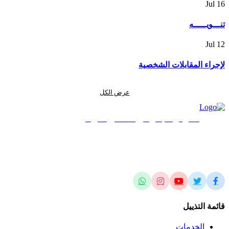
Jul
16
تنـــويـــــه
Jul
12
لإجراء المقابلات الشخصية
عرض الكل
المركز الجغرافي الملكي الأردني
الريادة في العلوم المساحية والجيومكانية وتطبيقاتها محلياً وإقليمياً وعالمياً
قائمة التذييل
الخدمات