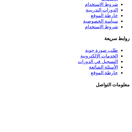
شروط الاستخدام
الدورات التدريبية
خارطة الموقع
سياسة الخصوصية
شروط الاستخدام
روابط سريعة
طلب صورة جوية
الخدمات الإلكترونية
التسجيل في الدورات
الأسئلة الشائعة
خارطة الموقع
معلومات التواصل
الجبيهة - شــارع احمـد طراونـة - بنايــة رقــم 92
+962 6 5345188
+962 78 8840010
+962 6 5347694
ص.ب. 782 - عمان 11941 - الأردن